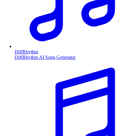
DiffRhythm
DiffRhythm AI Song Generator