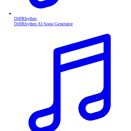
DiffRhythm
DiffRhythm AI Song Generator