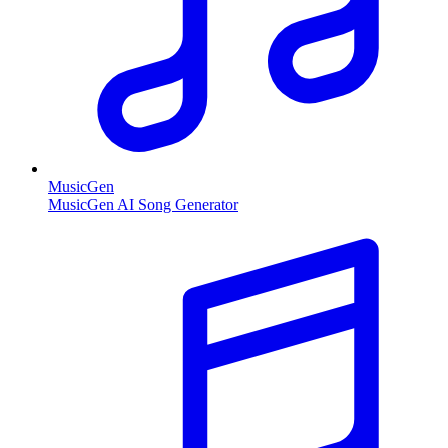
MusicGen
MusicGen AI Song Generator