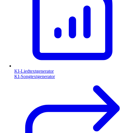
KI-Liedtextgenerator
KI-Songtextgenerator