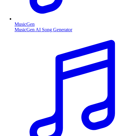
MusicGen
MusicGen AI Song Generator