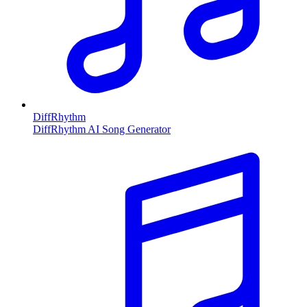
DiffRhythm
DiffRhythm AI Song Generator