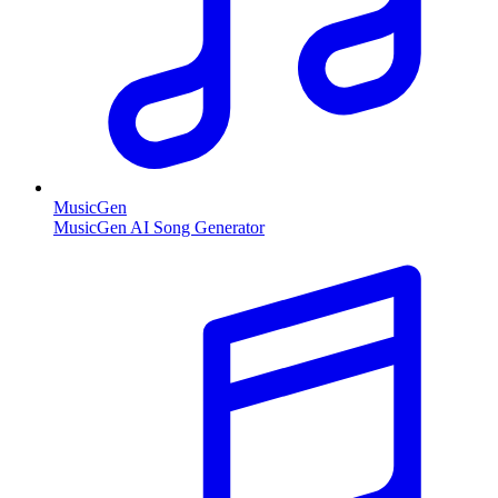
MusicGen
MusicGen AI Song Generator