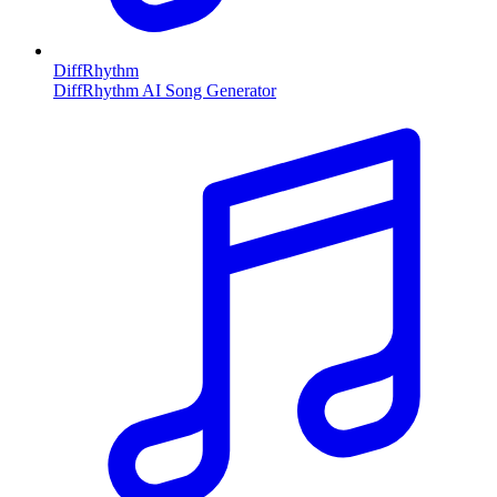
DiffRhythm
DiffRhythm AI Song Generator