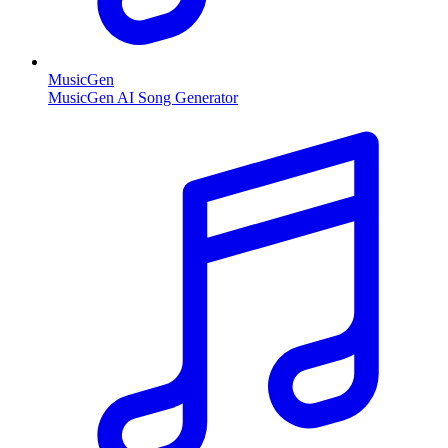
MusicGen
MusicGen AI Song Generator