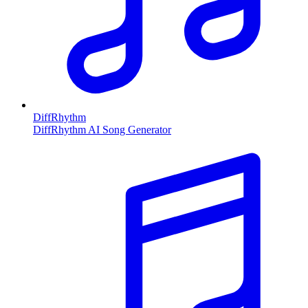
DiffRhythm
DiffRhythm AI Song Generator