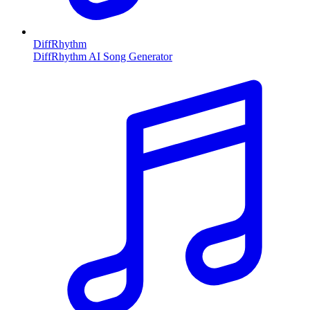
DiffRhythm
DiffRhythm AI Song Generator