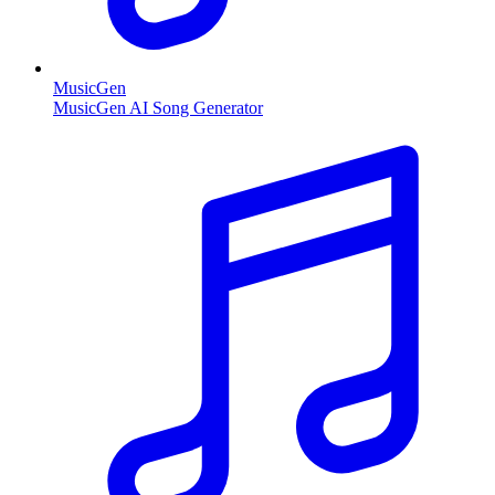
MusicGen
MusicGen AI Song Generator