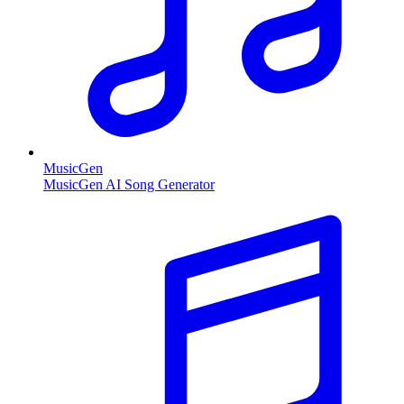
MusicGen
MusicGen AI Song Generator