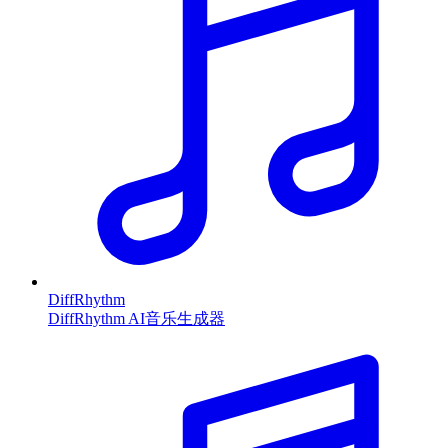
DiffRhythm
DiffRhythm AI音乐生成器