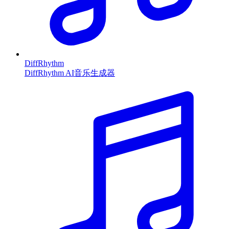
DiffRhythm
DiffRhythm AI音乐生成器