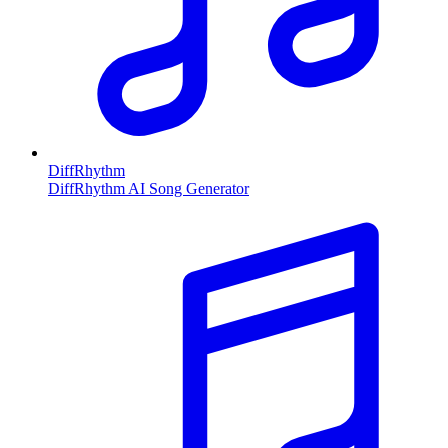
DiffRhythm
DiffRhythm AI Song Generator