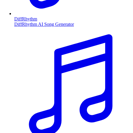
DiffRhythm
DiffRhythm AI Song Generator