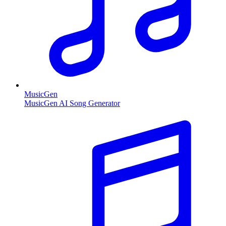
MusicGen
MusicGen AI Song Generator