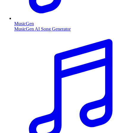
MusicGen
MusicGen AI Song Generator