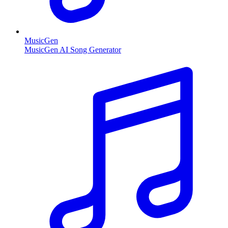
MusicGen
MusicGen AI Song Generator