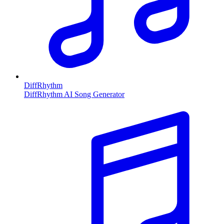
DiffRhythm
DiffRhythm AI Song Generator