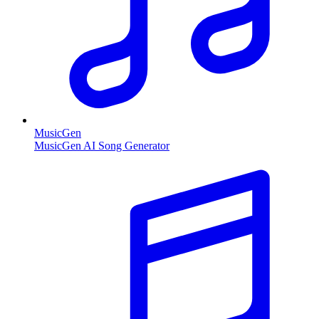
MusicGen
MusicGen AI Song Generator