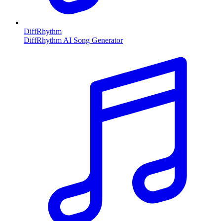
DiffRhythm
DiffRhythm AI Song Generator