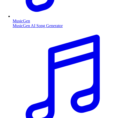
MusicGen
MusicGen AI Song Generator