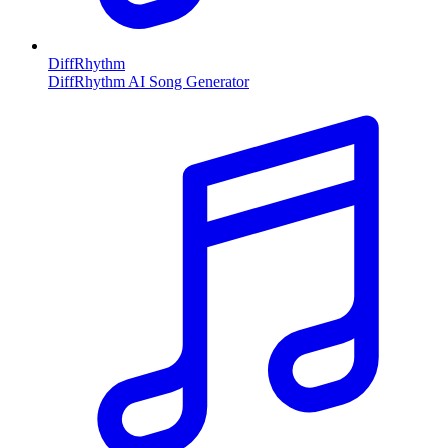
DiffRhythm
DiffRhythm AI Song Generator