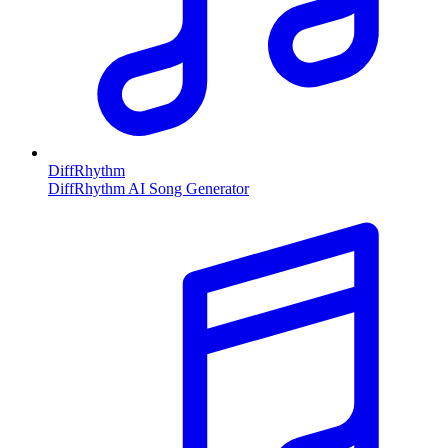
DiffRhythm
DiffRhythm AI Song Generator