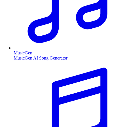
MusicGen
MusicGen AI Song Generator