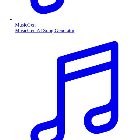
MusicGen
MusicGen AI Song Generator