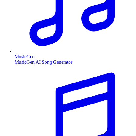
MusicGen
MusicGen AI Song Generator