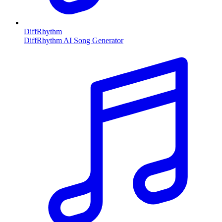
DiffRhythm
DiffRhythm AI Song Generator