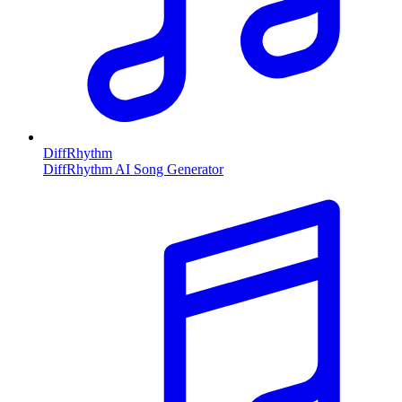
DiffRhythm
DiffRhythm AI Song Generator