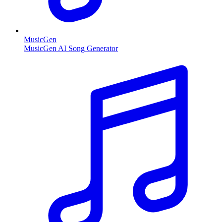
MusicGen
MusicGen AI Song Generator