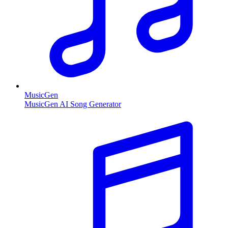
MusicGen
MusicGen AI Song Generator