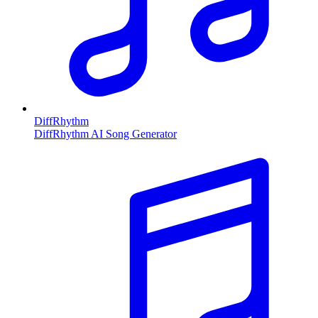
DiffRhythm
DiffRhythm AI Song Generator