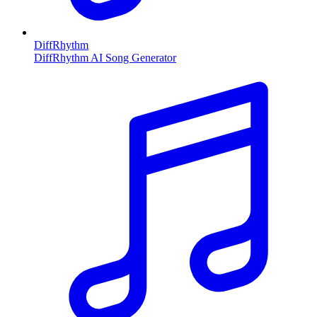
DiffRhythm
DiffRhythm AI Song Generator