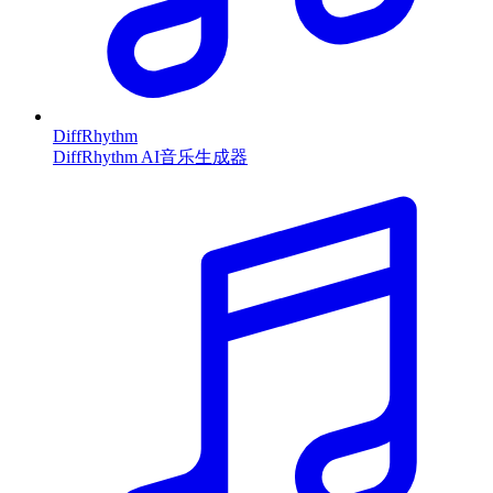
DiffRhythm
DiffRhythm AI音乐生成器