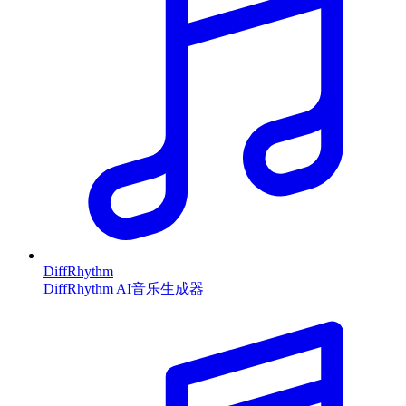
DiffRhythm
DiffRhythm AI音乐生成器