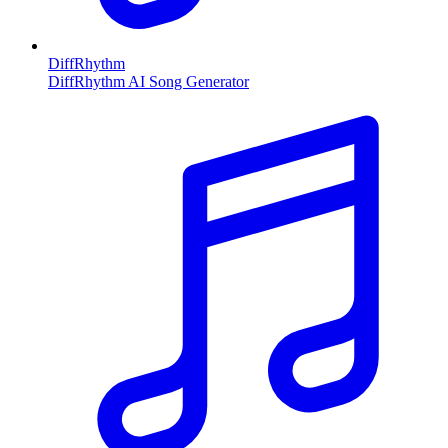
DiffRhythm
DiffRhythm AI Song Generator