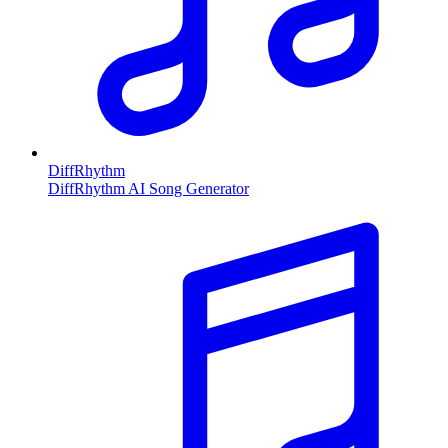
DiffRhythm
DiffRhythm AI Song Generator