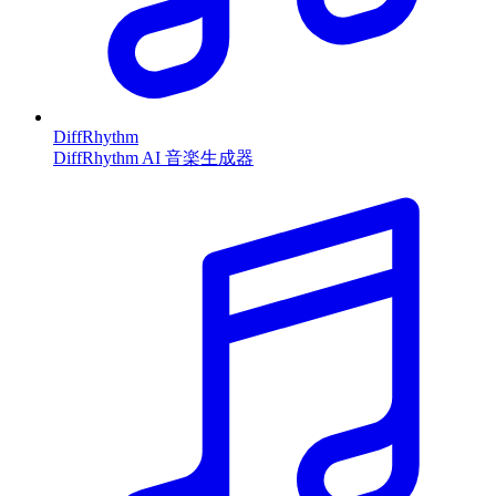
DiffRhythm
DiffRhythm AI 音楽生成器