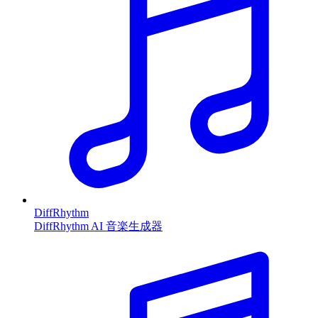
DiffRhythm
DiffRhythm AI 音楽生成器