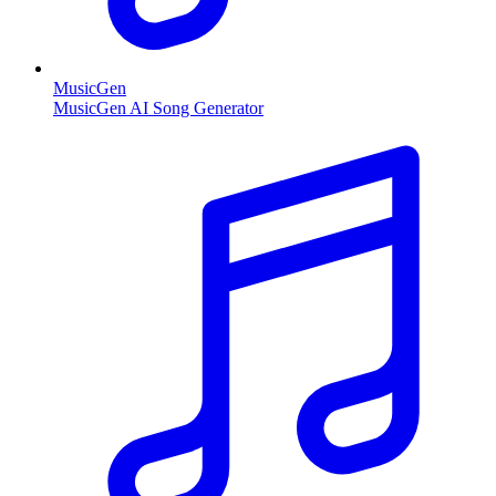
MusicGen
MusicGen AI Song Generator