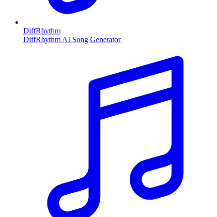
DiffRhythm
DiffRhythm AI Song Generator