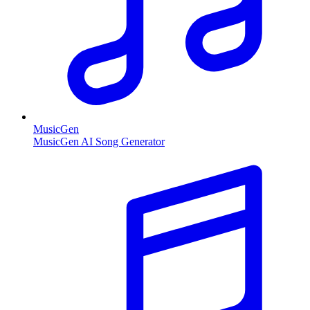
MusicGen
MusicGen AI Song Generator