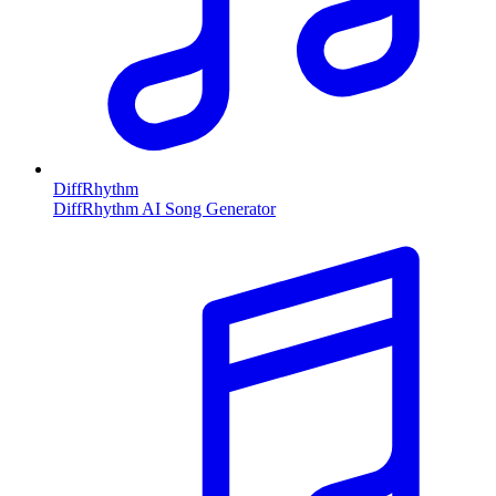
DiffRhythm
DiffRhythm AI Song Generator