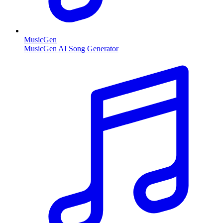
MusicGen
MusicGen AI Song Generator