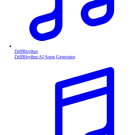
DiffRhythm
DiffRhythm AI Song Generator