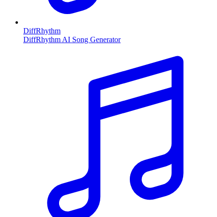
DiffRhythm
DiffRhythm AI Song Generator