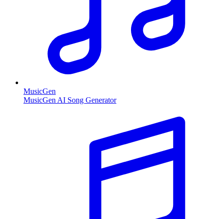
MusicGen
MusicGen AI Song Generator