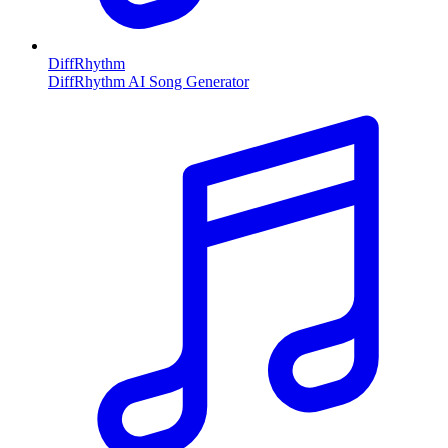
DiffRhythm
DiffRhythm AI Song Generator