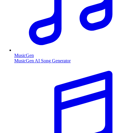
MusicGen
MusicGen AI Song Generator