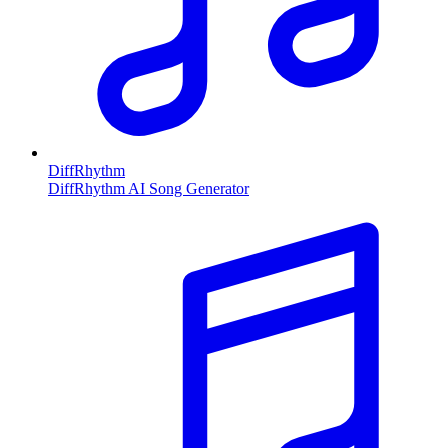
DiffRhythm
DiffRhythm AI Song Generator