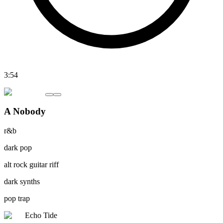
3:54
A Nobody
r&b
dark pop
alt rock guitar riff
dark synths
pop trap
Echo Tide