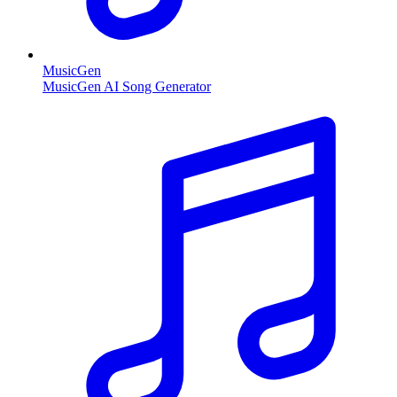
MusicGen
MusicGen AI Song Generator